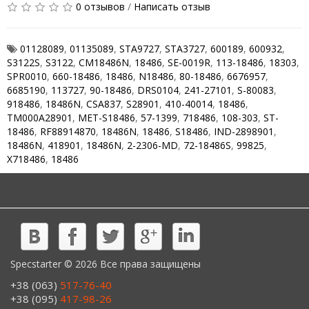
0 отзывов
/
Написать отзыв
01128089
,
01135089
,
STA9727
,
STA3727
,
600189
,
600932
,
S3122S
,
S3122
,
CM18486N
,
18486
,
SE-0019R
,
113-18486
,
18303
,
SPR0010
,
660-18486
,
18486
,
N18486
,
80-18486
,
6676957
,
6685190
,
113727
,
90-18486
,
DRS0104
,
241-27101
,
S-80083
,
918486
,
18486N
,
CSA837
,
S28901
,
410-40014
,
18486
,
TM000A28901
,
MET-S18486
,
57-1399
,
718486
,
108-303
,
ST-
18486
,
RF88914870
,
18486N
,
18486
,
S18486
,
IND-2898901
,
18486N
,
418901
,
18486N
,
2-2306-MD
,
72-18486S
,
99825
,
X718486
,
18486
Specstarter © 2026 Все права защищены
+38 (063)
517-76-40
+38 (095)
417-98-26