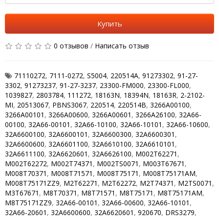
Купить
0 отзывов
/
Написать отзыв
71110272
,
7111-0272
,
S5004
,
220514A
,
91273302
,
91-27-
3302
,
91273237
,
91-27-3237
,
23300-FM000
,
23300-FL000
,
1039827
,
2803784
,
111272
,
18163N
,
18394N
,
18163R
,
2-2102-
MI
,
20513067
,
PBNS3067
,
220514
,
220514B
,
3266A00100
,
3266A00101
,
3266A00600
,
3266A00601
,
3266A26100
,
32A66-
00100
,
32A66-00101
,
32A66-10100
,
32A66-10101
,
32A66-10600
,
32A6600100
,
32A6600101
,
32A6600300
,
32A6600301
,
32A6600600
,
32A6601100
,
32A6610100
,
32A6610101
,
32A6611100
,
32A6620601
,
32A6626100
,
M002T62271
,
M002T62272
,
M002T74371
,
M002TS0071
,
M003T67671
,
M008T70371
,
M008T71571
,
M008T75171
,
M008T75171AM
,
M008T75171ZZ9
,
M2T62271
,
M2T62272
,
M2T74371
,
M2TS0071
,
M3T67671
,
M8T70371
,
M8T71571
,
M8T75171
,
M8T75171AM
,
M8T75171ZZ9
,
32A66-00101
,
32A66-00600
,
32A66-10101
,
32A66-20601
,
32A6600600
,
32A6620601
,
920670
,
DRS3279
,