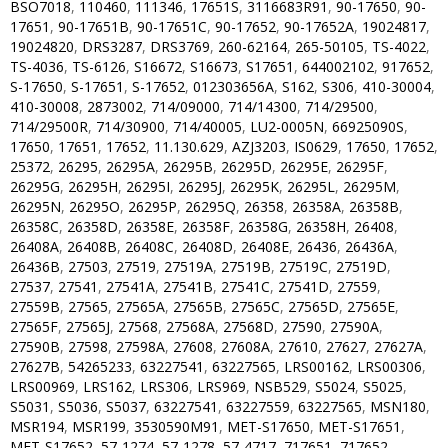
BSO7018
,
110460
,
111346
,
17651S
,
3116683R91
,
90-17650
,
90-
17651
,
90-17651B
,
90-17651C
,
90-17652
,
90-17652A
,
19024817
,
19024820
,
DRS3287
,
DRS3769
,
260-62164
,
265-50105
,
TS-4022
,
TS-4036
,
TS-6126
,
S16672
,
S16673
,
S17651
,
644002102
,
917652
,
S-17650
,
S-17651
,
S-17652
,
012303656A
,
S162
,
S306
,
410-30004
,
410-30008
,
2873002
,
714/09000
,
714/14300
,
714/29500
,
714/29500R
,
714/30900
,
714/40005
,
LU2-0005N
,
66925090S
,
17650
,
17651
,
17652
,
11.130.629
,
AZJ3203
,
IS0629
,
17650
,
17652
,
25372
,
26295
,
26295A
,
26295B
,
26295D
,
26295E
,
26295F
,
26295G
,
26295H
,
26295I
,
26295J
,
26295K
,
26295L
,
26295M
,
26295N
,
26295O
,
26295P
,
26295Q
,
26358
,
26358A
,
26358B
,
26358C
,
26358D
,
26358E
,
26358F
,
26358G
,
26358H
,
26408
,
26408A
,
26408B
,
26408C
,
26408D
,
26408E
,
26436
,
26436A
,
26436B
,
27503
,
27519
,
27519A
,
27519B
,
27519C
,
27519D
,
27537
,
27541
,
27541A
,
27541B
,
27541C
,
27541D
,
27559
,
27559B
,
27565
,
27565A
,
27565B
,
27565C
,
27565D
,
27565E
,
27565F
,
27565J
,
27568
,
27568A
,
27568D
,
27590
,
27590A
,
27590B
,
27598
,
27598A
,
27608
,
27608A
,
27610
,
27627
,
27627A
,
27627B
,
54265233
,
63227541
,
63227565
,
LRS00162
,
LRS00306
,
LRS00969
,
LRS162
,
LRS306
,
LRS969
,
NSB529
,
S5024
,
S5025
,
S5031
,
S5036
,
S5037
,
63227541
,
63227559
,
63227565
,
MSN180
,
MSR194
,
MSR199
,
3530590M91
,
MET-S17650
,
MET-S17651
,
MET-S17652
,
57-1274
,
57-1278
,
57-4717
,
717651
,
717652
,