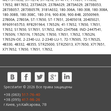
17652
,
8817652
,
2373A029
,
2378A029
,
2873A029
,
2873B053
,
2873B057
,
2873B057R
,
3181A032
,
180-306A
,
180-308
,
180-308A
,
180-308B
,
180-308C
,
180-316
,
900-836
,
900-848
,
20500969
,
27800A
,
27803A
,
ST-17650
,
ST-17651
,
20405018
,
20405021
,
RF609165753
,
RF8291964
,
17652N
,
41-17652
,
17650
,
17651
,
17652
,
S17650
,
S17651
,
S17652
,
IND-2347568
,
IND-2447541
,
17650N
,
17651N
,
17652N
,
17650
,
17651
,
17652
,
17652N
,
17652N-OE
,
2-2340-LU
,
2-2340-LU-1
,
72-17650S
,
72-17652S
,
48330
,
48332
,
48355
,
STR25000
,
STR25013
,
X717650
,
X717651
,
X717652
,
17650
,
17651
,
17652
,
Specstarter © 2026 Все права защищены
+38 (063)
517-76-40
+38 (095)
417-98-26
г.Киев, ул.Кайсарова, 7В