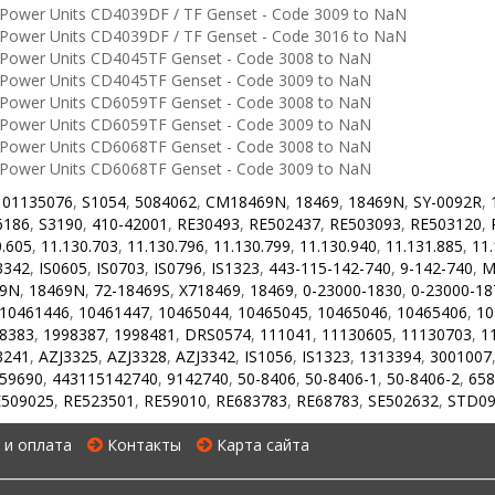
ower Units CD4039DF / TF Genset - Code 3009 to NaN
ower Units CD4039DF / TF Genset - Code 3016 to NaN
ower Units CD4045TF Genset - Code 3008 to NaN
ower Units CD4045TF Genset - Code 3009 to NaN
ower Units CD6059TF Genset - Code 3008 to NaN
ower Units CD6059TF Genset - Code 3009 to NaN
ower Units CD6068TF Genset - Code 3008 to NaN
ower Units CD6068TF Genset - Code 3009 to NaN
,
01135076
,
S1054
,
5084062
,
CM18469N
,
18469
,
18469N
,
SY-0092R
,
6186
,
S3190
,
410-42001
,
RE30493
,
RE502437
,
RE503093
,
RE503120
,
0.605
,
11.130.703
,
11.130.796
,
11.130.799
,
11.130.940
,
11.131.885
,
11.
3342
,
IS0605
,
IS0703
,
IS0796
,
IS1323
,
443-115-142-740
,
9-142-740
,
M
69N
,
18469N
,
72-18469S
,
X718469
,
18469
,
0-23000-1830
,
0-23000-18
10461446
,
10461447
,
10465044
,
10465045
,
10465046
,
10465406
,
10
8383
,
1998387
,
1998481
,
DRS0574
,
111041
,
11130605
,
11130703
,
1
3241
,
AZJ3325
,
AZJ3328
,
AZJ3342
,
IS1056
,
IS1323
,
1313394
,
3001007
59690
,
443115142740
,
9142740
,
50-8406
,
50-8406-1
,
50-8406-2
,
65
509025
,
RE523501
,
RE59010
,
RE683783
,
RE68783
,
SE502632
,
STD09
 и оплата
Контакты
Карта сайта