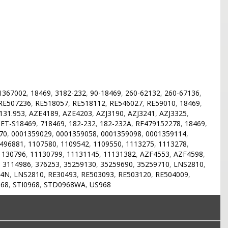
1367002
,
18469
,
3182-232
,
90-18469
,
260-62132
,
260-67136
,
RE507236
,
RE518057
,
RE518112
,
RE546027
,
RE59010
,
18469
,
131.953
,
AZE4189
,
AZE4203
,
AZJ3190
,
AZJ3241
,
AZJ3325
,
ET-S18469
,
718469
,
182-232
,
182-232A
,
RF479152278
,
18469
,
70
,
0001359029
,
0001359058
,
0001359098
,
0001359114
,
496881
,
1107580
,
1109542
,
1109550
,
1113275
,
1113278
,
1130796
,
11130799
,
11131145
,
11131382
,
AZF4553
,
AZF4598
,
,
3114986
,
376253
,
35259130
,
35259690
,
35259710
,
LNS2810
,
84N
,
LNS2810
,
RE30493
,
RE503093
,
RE503120
,
RE504009
,
68
,
STI0968
,
STD0968WA
,
US968