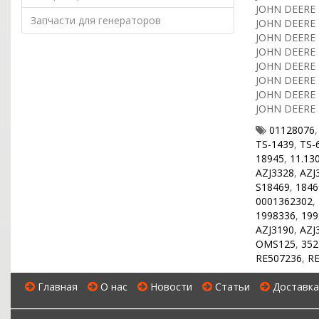
JOHN DEERE P
Запчасти для генераторов
JOHN DEERE P
JOHN DEERE P
JOHN DEERE P
JOHN DEERE P
JOHN DEERE P
JOHN DEERE P
JOHN DEERE P
01128076
TS-1439
,
TS-
18945
,
11.13
AZJ3328
,
AZJ
S18469
,
184
0001362302
,
1998336
,
199
AZJ3190
,
AZJ
OMS125
,
352
RE507236
,
RE
Главная
О нас
Новости
Статьи
Доставка