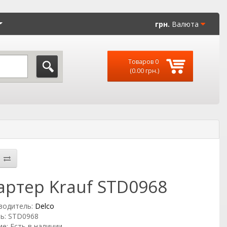
грн.
Валюта
Товаров 0
(0.00 грн.)
артер Krauf STD0968
водитель:
Delco
ь: STD0968
е: Есть в наличии