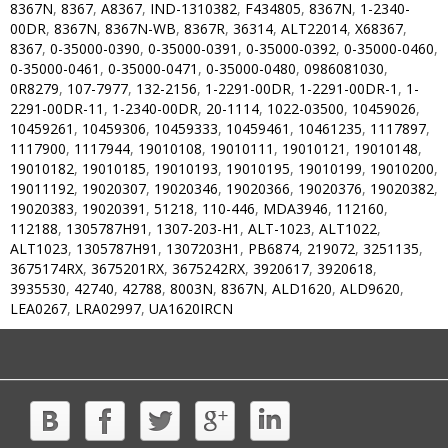
8367N
,
8367
,
A8367
,
IND-1310382
,
F434805
,
8367N
,
1-2340-
00DR
,
8367N
,
8367N-WB
,
8367R
,
36314
,
ALT22014
,
X68367
,
8367
,
0-35000-0390
,
0-35000-0391
,
0-35000-0392
,
0-35000-0460
,
0-35000-0461
,
0-35000-0471
,
0-35000-0480
,
0986081030
,
0R8279
,
107-7977
,
132-2156
,
1-2291-00DR
,
1-2291-00DR-1
,
1-
2291-00DR-11
,
1-2340-00DR
,
20-1114
,
1022-03500
,
10459026
,
10459261
,
10459306
,
10459333
,
10459461
,
10461235
,
1117897
,
1117900
,
1117944
,
19010108
,
19010111
,
19010121
,
19010148
,
19010182
,
19010185
,
19010193
,
19010195
,
19010199
,
19010200
,
19011192
,
19020307
,
19020346
,
19020366
,
19020376
,
19020382
,
19020383
,
19020391
,
51218
,
110-446
,
MDA3946
,
112160
,
112188
,
1305787H91
,
1307-203-H1
,
ALT-1023
,
ALT1022
,
ALT1023
,
1305787H91
,
1307203H1
,
PB6874
,
219072
,
3251135
,
3675174RX
,
3675201RX
,
3675242RX
,
3920617
,
3920618
,
3935530
,
42740
,
42788
,
8003N
,
8367N
,
ALD1620
,
ALD9620
,
LEA0267
,
LRA02997
,
UA1620IRCN