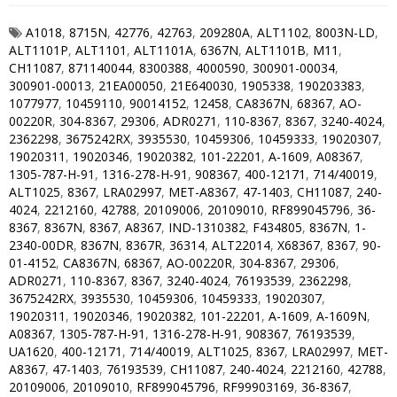
A1018
,
8715N
,
42776
,
42763
,
209280A
,
ALT1102
,
8003N-LD
,
ALT1101P
,
ALT1101
,
ALT1101A
,
6367N
,
ALT1101B
,
M11
,
CH11087
,
871140044
,
8300388
,
4000590
,
300901-00034
,
300901-00013
,
21EA00050
,
21E640030
,
1905338
,
190203383
,
1077977
,
10459110
,
90014152
,
12458
,
CA8367N
,
68367
,
AO-
00220R
,
304-8367
,
29306
,
ADR0271
,
110-8367
,
8367
,
3240-4024
,
2362298
,
3675242RX
,
3935530
,
10459306
,
10459333
,
19020307
,
19020311
,
19020346
,
19020382
,
101-22201
,
A-1609
,
A08367
,
1305-787-H-91
,
1316-278-H-91
,
908367
,
400-12171
,
714/40019
,
ALT1025
,
8367
,
LRA02997
,
MET-A8367
,
47-1403
,
CH11087
,
240-
4024
,
2212160
,
42788
,
20109006
,
20109010
,
RF899045796
,
36-
8367
,
8367N
,
8367
,
A8367
,
IND-1310382
,
F434805
,
8367N
,
1-
2340-00DR
,
8367N
,
8367R
,
36314
,
ALT22014
,
X68367
,
8367
,
90-
01-4152
,
CA8367N
,
68367
,
AO-00220R
,
304-8367
,
29306
,
ADR0271
,
110-8367
,
8367
,
3240-4024
,
76193539
,
2362298
,
3675242RX
,
3935530
,
10459306
,
10459333
,
19020307
,
19020311
,
19020346
,
19020382
,
101-22201
,
A-1609
,
A-1609N
,
A08367
,
1305-787-H-91
,
1316-278-H-91
,
908367
,
76193539
,
UA1620
,
400-12171
,
714/40019
,
ALT1025
,
8367
,
LRA02997
,
MET-
A8367
,
47-1403
,
76193539
,
CH11087
,
240-4024
,
2212160
,
42788
,
20109006
,
20109010
,
RF899045796
,
RF99903169
,
36-8367
,