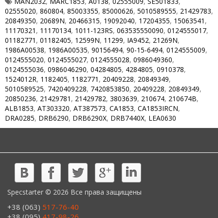
MAN2032
,
MARC1853
,
A0138
,
02555009
,
SE501833
,
02555020
,
860804
,
85003355
,
85000626
,
5010589555
,
21429783
,
20849350
,
20689N
,
20466315
,
19092040
,
17204355
,
15063541
,
11170321
,
11170134
,
1011-123RS
,
063535550090
,
0124555017
,
01182771
,
01182405
,
12599N
,
11299
,
IA9452
,
21269N
,
1986A00538
,
1986A00535
,
90156494
,
90-15-6494
,
0124555009
,
0124555020
,
0124555027
,
0124555028
,
0986049360
,
0124555036
,
0986046290
,
04284805
,
4284805
,
0910378
,
1524012R
,
1182405
,
1182771
,
20409228
,
20849349
,
5010589525
,
7420409228
,
7420853850
,
20409228
,
20849349
,
20850236
,
21429781
,
21429782
,
3803639
,
210674
,
210674B
,
ALB1853
,
AT303320
,
AT387573
,
CA1853
,
CA1853IRCN
,
DRA0285
,
DRB6290
,
DRB6290X
,
DRB7440X
,
LEA0630
Specstarter © 2026 Все права защищены
+38 (063)
517-76-40
+38 (095)
417-98-26