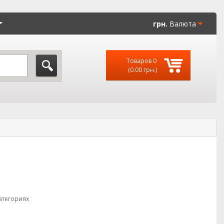
грн.
Валюта
Товаров 0
(0.00 грн.)
атегориях