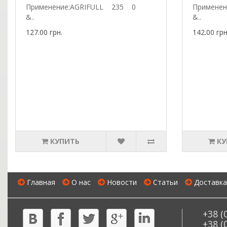
Применение:AGRIFULL 235 0
Примен
&..
&..
127.00 грн.
142.00 грн
КУПИТЬ
КУ
Главная
О нас
Новости
Статьи
Доставка
+38 (
+38 (