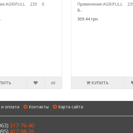
ение:AGRIFULL 235 0
Применение:AGRIFULL
&..
.
309.44 грн.
ПИТЬ
КУПИТЬ
 и оплата
Контакты
Карта сайта
063)
517-76-40
095)
417-98-26