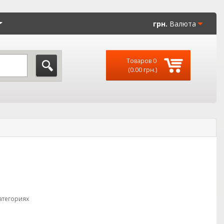
грн.
Валюта
Товаров 0
(0.00 грн.)
атегориях