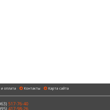
 и оплата
Контакты
Карта сайта
063)
517-76-40
095)
417-98-26